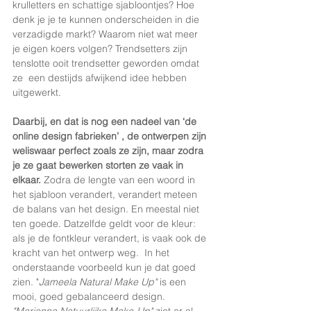
krulletters en schattige sjabloontjes? Hoe 
denk je je te kunnen onderscheiden in die 
verzadigde markt? Waarom niet wat meer 
je eigen koers volgen? Trendsetters zijn 
tenslotte ooit trendsetter geworden omdat 
ze  een destijds afwijkend idee hebben 
uitgewerkt.  
Daarbij, en dat is nog een nadeel van ‘de 
online design fabrieken’ , de ontwerpen zijn 
weliswaar perfect zoals ze zijn, maar zodra 
je ze gaat bewerken storten ze vaak in 
elkaar. 
Zodra de lengte van een woord in 
het sjabloon verandert, verandert meteen 
de balans van het design. En meestal niet 
ten goede. Datzelfde geldt voor de kleur: 
als je de fontkleur verandert, is vaak ook de 
kracht van het ontwerp weg.  In het 
onderstaande voorbeeld kun je dat goed 
zien. "
Jameela Natural Make Up" 
is een 
mooi, goed gebalanceerd design. 
"Marianne Natuurlijke Make-Up" 
ziet er al 