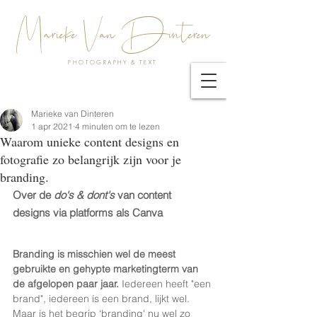
Marieke Van Dinteren
PHOTOGRAPHY & TEXT
Marieke van Dinteren
1 apr 2021
4 minuten om te lezen
Waarom unieke content designs en
fotografie zo belangrijk zijn voor je
branding.
Over de 
do's & dont's 
van content 
designs via platforms als Canva
Branding is misschien wel de meest 
gebruikte en gehypte marketingterm van 
de afgelopen paar jaar. 
Iedereen heeft "een 
brand", iedereen ís een brand, lijkt wel. 
Maar is het begrip ‘branding' nu wel zo 