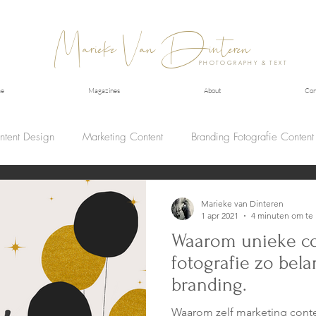
Marieke Van Dinteren
PHOTOGRAPHY & TEXT
e
Magazines
About
Con
ntent Design
Marketing Content
Branding Fotografie Conten
Marieke van Dinteren
1 apr 2021
4 minuten om te 
Waarom unieke co
fotografie zo belan
branding.
Waarom zelf marketing conte