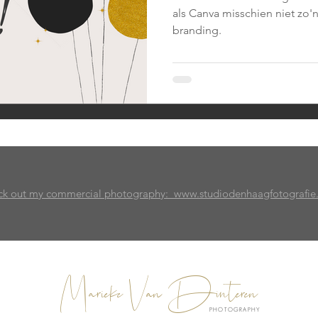
als Canva misschien niet zo'n
branding.
k out my commercial photography: www.studiodenhaagfotografie.
Marieke Van Dinteren
PHOTOGRAPHY