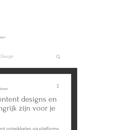
tact
t Design
lezen
ntent designs en
grijk zijn voor je
nt ontwikkelen via platforms